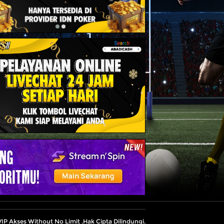
P Akses Without No Limit .Hak Cipta Dilindungi.