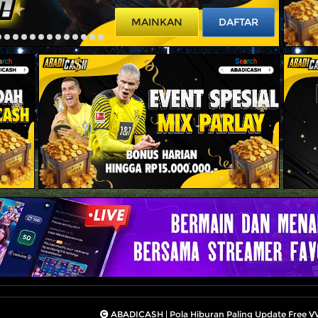
MAINKAN
DAFTAR
ABADICASH | Pola Hiburan Paling Update Free VVI