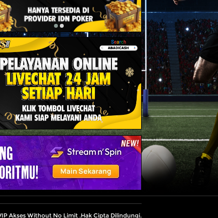
P Akses Without No Limit .Hak Cipta Dilindungi.