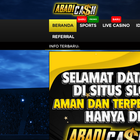
BARU
BARU
PROMO
BERANDA
SPORTS
LIVE CASINO
I
REFERRAL
INFO TERBARU: