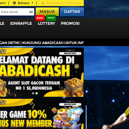
ami
Bahasa
Pengaduan Customer
DAFTAR
BARU
PROMO
LE
IDNRAFFLE
LOTTERY
PROMOSI
TIK! | KUNJUNGI ABADICASH UNTUK INFORMASI PRODUK & PROMOSI ! | 