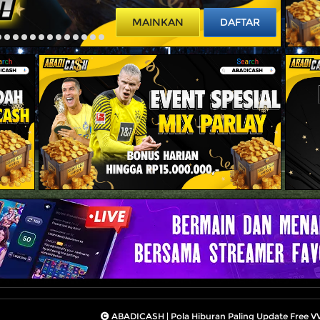
MAINKAN
DAFTAR
ABADICASH | Pola Hiburan Paling Update Free VVI