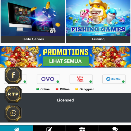
Table Games
Fishing
Licensed